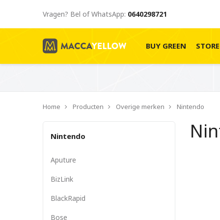
Vragen? Bel of WhatsApp:
0640298721
BUY GREEN
STOR
Home
Producten
Overige merken
Nintendo
Ni
Nintendo
Aputure
BizLink
BlackRapid
Bose