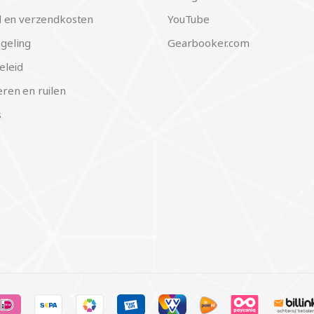
d en verzendkosten
YouTube
geling
Gearbooker.com
eleid
ren en ruilen
s