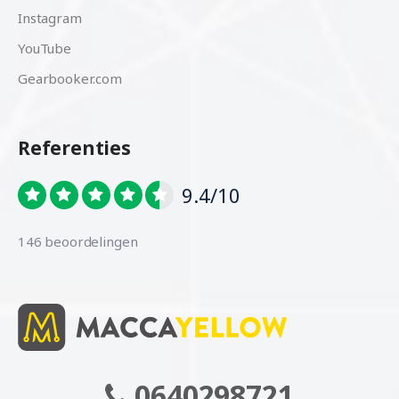
Instagram
YouTube
Gearbooker.com
Referenties
9.4/10
146 beoordelingen
0640298721