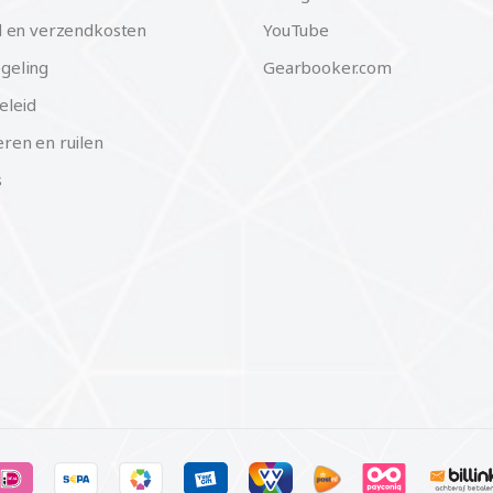
d en verzendkosten
YouTube
geling
Gearbooker.com
eleid
ren en ruilen
s