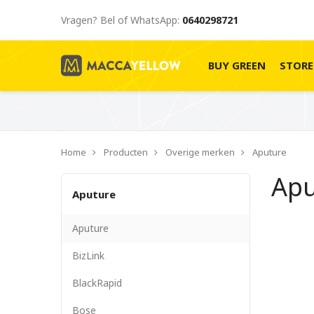
Vragen? Bel of WhatsApp:
0640298721
BUY GREEN
STOR
Home
Producten
Overige merken
Aputure
Ap
Aputure
Aputure
BizLink
BlackRapid
Bose