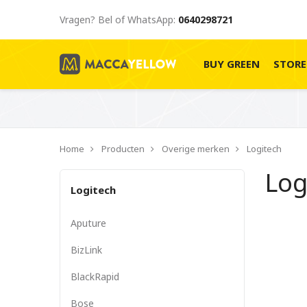
Vragen? Bel of WhatsApp:
0640298721
BUY GREEN
STOR
Home
Producten
Overige merken
Logitech
Log
Logitech
Aputure
BizLink
BlackRapid
Bose