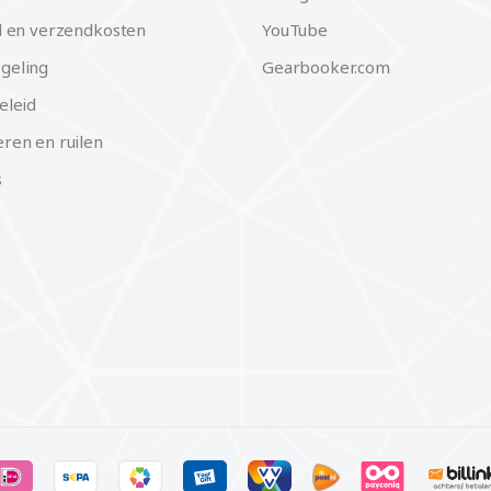
d en verzendkosten
YouTube
geling
Gearbooker.com
eleid
ren en ruilen
s