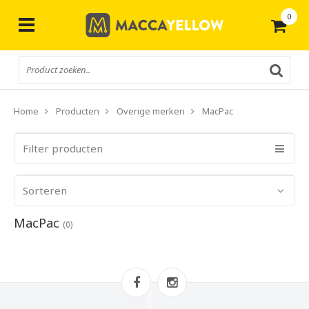
0
Gratis
verzending vanaf € 50,-
Home
Producten
Overige merken
MacPac
Filter producten
Sorteren
MacPac
(0)