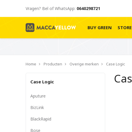
Vragen? Bel of WhatsApp:
0640298721
BUY GREEN
STOR
Home
Producten
Overige merken
Case Logic
Cas
Case Logic
Aputure
BizLink
BlackRapid
Bose