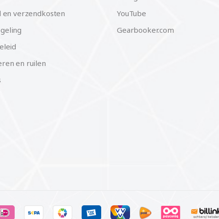
d en verzendkosten
YouTube
geling
Gearbooker.com
eleid
ren en ruilen
s