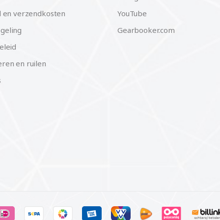
d en verzendkosten
YouTube
geling
Gearbooker.com
eleid
ren en ruilen
s