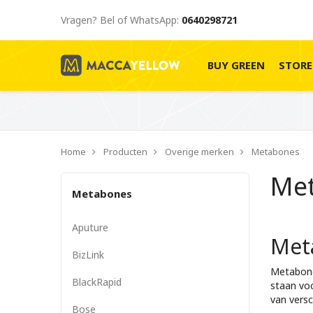
Vragen? Bel of WhatsApp:
0640298721
BUY GREEN
STOR
Home
Producten
Overige merken
Metabones
Me
Metabones
Aputure
Met
BizLink
Metabone
BlackRapid
staan vo
van versc
Bose