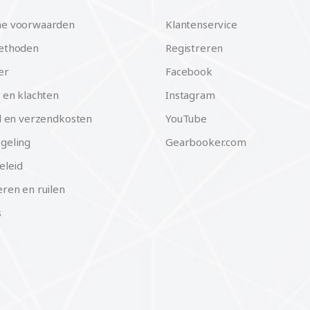
e voorwaarden
Klantenservice
ethoden
Registreren
er
Facebook
 en klachten
Instagram
d en verzendkosten
YouTube
geling
Gearbooker.com
eleid
ren en ruilen
s