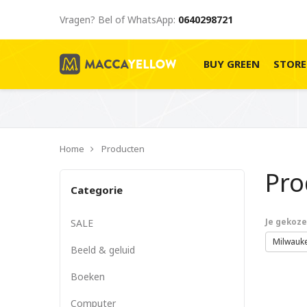
Vragen? Bel of WhatsApp:
0640298721
BUY GREEN
STOR
Home
Producten
Pr
Categorie
SALE
Je gekozen
Milwauk
Beeld & geluid
Boeken
Computer