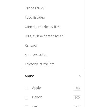
Drones & VR
Foto & video
Gaming, muziek & film
Huis, tuin & gereedschap
Kantoor
Smartwatches
Telefonie & tablets
Merk
Anbernic
Apple
108
Atlona
Aukey
Backbone
Belkin
BizLink
Blackmagic
Bose
Canon
200
DJI