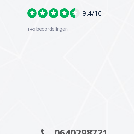
9.4/10
146 beoordelingen
0640298721