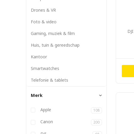
Drones & VR
Foto & video
DJI
Gaming, muziek & film
Huis, tuin & gereedschap
Kantoor
Smartwatches
Telefonie & tablets
Merk
Anbernic
Apple
108
Atlona
Aukey
Backbone
Belkin
BizLink
Blackmagic
Bose
Canon
200
DJI