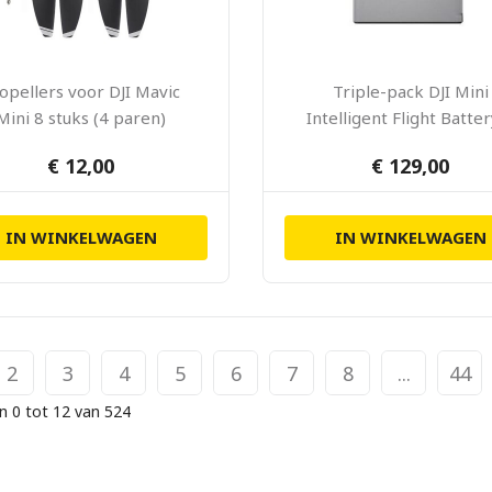
opellers voor DJI Mavic
Triple-pack DJI Mini
Mini 8 stuks (4 paren)
Intelligent Flight Batte
Charging-hub
€ 12,00
€ 129,00
IN WINKELWAGEN
IN WINKELWAGEN
2
3
4
5
6
7
8
...
44
n 0 tot 12 van 524