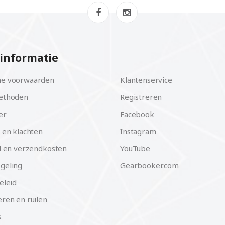
informatie
e voorwaarden
Klantenservice
ethoden
Registreren
er
Facebook
 en klachten
Instagram
d en verzendkosten
YouTube
geling
Gearbooker.com
eleid
ren en ruilen
s