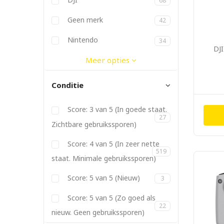
68
Dymo
Elgato
Ergotron
Fitbit
Geen merk
42
Gitzo
Godox
JBL
Joby
Kanex
Kata
Kenko
Lowepro
Manfrotto
Metz
Nikon
Nintendo
34
DJI
Panasonic
PGYTech
Philips
Pioneer
PolarPro
Promise
Røde
SanDisk
Satechi
Sigma
Soligor
Sonnet
Sony
Tamron
Tokina
Twelve South
Vanguard
Yongnuo
Meer opties
Conditie
Score: 3 van 5 (In goede staat.
27
Zichtbare gebruikssporen)
Score: 4 van 5 (In zeer nette
519
staat. Minimale gebruikssporen)
Score: 5 van 5 (Nieuw)
3
Score: 5 van 5 (Zo goed als
22
nieuw. Geen gebruikssporen)