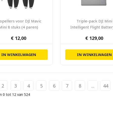
opellers voor DJI Mavic
Triple-pack DJI Mini
Mini 8 stuks (4 paren)
Intelligent Flight Batte
Charging-hub
€ 12,00
€ 129,00
IN WINKELWAGEN
IN WINKELWAGEN
2
3
4
5
6
7
8
...
44
n 0 tot 12 van 524