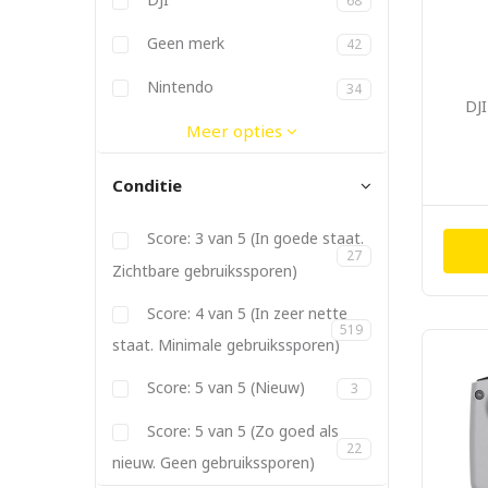
68
Dymo
Elgato
Ergotron
Fitbit
Geen merk
42
Gitzo
Godox
JBL
Joby
Kanex
Kata
Kenko
Lowepro
Manfrotto
Metz
Nikon
Nintendo
34
DJI
Panasonic
PGYTech
Philips
Pioneer
PolarPro
Promise
Røde
SanDisk
Satechi
Sigma
Soligor
Sonnet
Sony
Tamron
Tokina
Twelve South
Vanguard
Yongnuo
Meer opties
Conditie
Score: 3 van 5 (In goede staat.
27
Zichtbare gebruikssporen)
Score: 4 van 5 (In zeer nette
519
staat. Minimale gebruikssporen)
Score: 5 van 5 (Nieuw)
3
Score: 5 van 5 (Zo goed als
22
nieuw. Geen gebruikssporen)