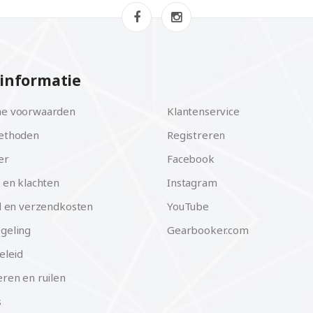
informatie
e voorwaarden
Klantenservice
ethoden
Registreren
er
Facebook
 en klachten
Instagram
d en verzendkosten
YouTube
geling
Gearbooker.com
eleid
ren en ruilen
s