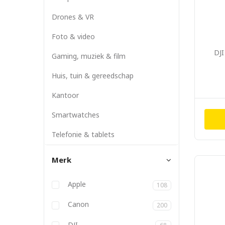
Drones & VR
Foto & video
DJI
Gaming, muziek & film
Huis, tuin & gereedschap
Kantoor
Smartwatches
Telefonie & tablets
Merk
Anbernic
Apple
108
Atlona
Aukey
Backbone
Belkin
BizLink
Blackmagic
Bose
Canon
200
DJI