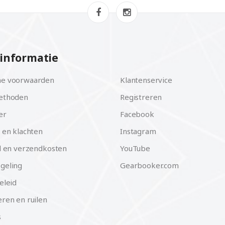
informatie
e voorwaarden
Klantenservice
ethoden
Registreren
er
Facebook
 en klachten
Instagram
d en verzendkosten
YouTube
geling
Gearbooker.com
eleid
ren en ruilen
s