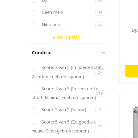
68
Dymo
Elgato
Ergotron
Fitbit
Geen merk
42
Gitzo
Godox
JBL
Joby
Kanex
Kata
Kenko
Lowepro
Manfrotto
Metz
Nikon
Nintendo
34
DJI
Panasonic
PGYTech
Philips
Pioneer
PolarPro
Promise
Røde
SanDisk
Satechi
Sigma
Soligor
Sonnet
Sony
Tamron
Tokina
Twelve South
Vanguard
Yongnuo
Meer opties
Conditie
Score: 3 van 5 (In goede staat.
27
Zichtbare gebruikssporen)
Score: 4 van 5 (In zeer nette
519
staat. Minimale gebruikssporen)
Score: 5 van 5 (Nieuw)
3
Score: 5 van 5 (Zo goed als
22
nieuw. Geen gebruikssporen)