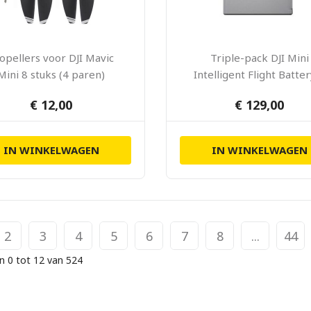
opellers voor DJI Mavic
Triple-pack DJI Mini
Mini 8 stuks (4 paren)
Intelligent Flight Batte
Charging-hub
€ 12,00
€ 129,00
IN WINKELWAGEN
IN WINKELWAGEN
2
3
4
5
6
7
8
...
44
n 0 tot 12 van 524