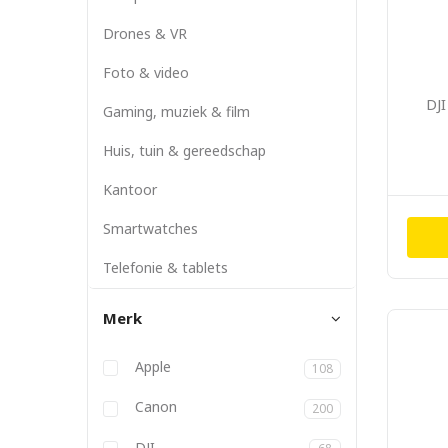
Drones & VR
Foto & video
DJI
Gaming, muziek & film
Huis, tuin & gereedschap
Kantoor
Smartwatches
Telefonie & tablets
Merk
Anbernic
Apple
108
Atlona
Aukey
Backbone
Belkin
BizLink
Blackmagic
Bose
Canon
200
DJI