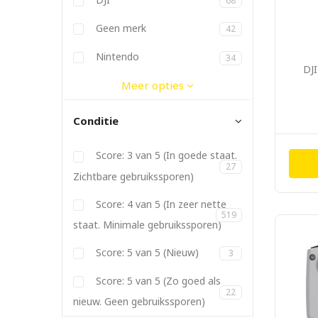
68
Dymo
Elgato
Ergotron
Fitbit
Geen merk
42
Gitzo
Godox
JBL
Joby
Kanex
Kata
Kenko
Lowepro
Manfrotto
Metz
Nikon
Nintendo
34
DJI
Panasonic
PGYTech
Philips
Pioneer
PolarPro
Promise
Røde
SanDisk
Satechi
Sigma
Soligor
Sonnet
Sony
Tamron
Tokina
Twelve South
Vanguard
Yongnuo
Meer opties
Conditie
Score: 3 van 5 (In goede staat.
27
Zichtbare gebruikssporen)
Score: 4 van 5 (In zeer nette
519
staat. Minimale gebruikssporen)
Score: 5 van 5 (Nieuw)
3
Score: 5 van 5 (Zo goed als
22
nieuw. Geen gebruikssporen)