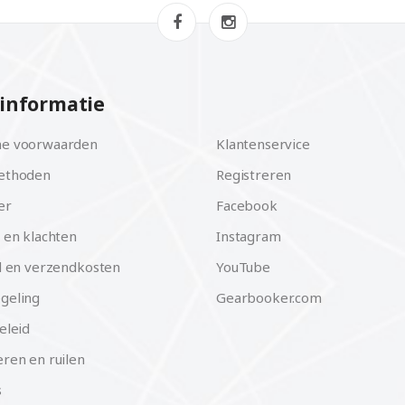
informatie
e voorwaarden
Klantenservice
ethoden
Registreren
er
Facebook
 en klachten
Instagram
d en verzendkosten
YouTube
geling
Gearbooker.com
eleid
ren en ruilen
s