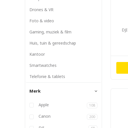
Drones & VR
Foto & video
DJI
Gaming, muziek & film
Huis, tuin & gereedschap
Kantoor
Smartwatches
Telefonie & tablets
Merk
Anbernic
Apple
108
Atlona
Aukey
Backbone
Belkin
BizLink
Blackmagic
Bose
Canon
200
DJI