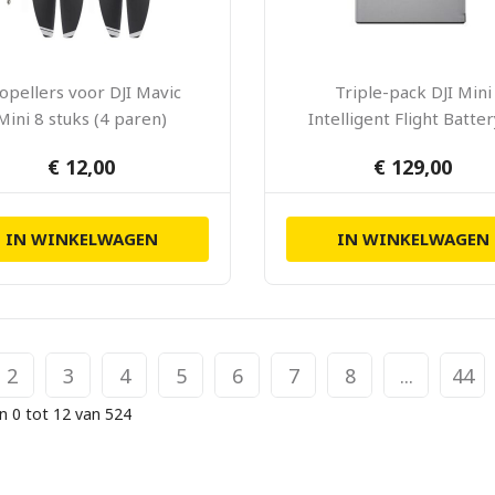
opellers voor DJI Mavic
Triple-pack DJI Mini
Mini 8 stuks (4 paren)
Intelligent Flight Batte
Charging-hub
€ 12,00
€ 129,00
IN WINKELWAGEN
IN WINKELWAGEN
2
3
4
5
6
7
8
...
44
n 0 tot 12 van 524