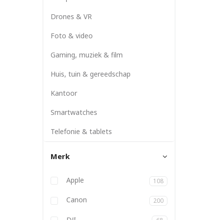
Drones & VR
Foto & video
Gaming, muziek & film
Huis, tuin & gereedschap
Kantoor
Smartwatches
Telefonie & tablets
Merk
Anbernic
Apple
108
Atlona
Aukey
Backbone
Belkin
BizLink
Blackmagic
Bose
Canon
200
DJI