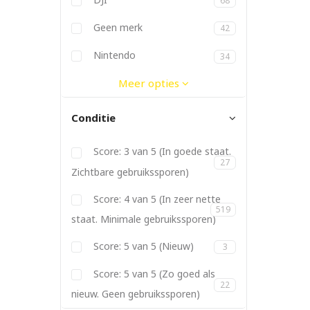
68
Dymo
Elgato
Ergotron
Fitbit
Geen merk
42
Gitzo
Godox
JBL
Joby
Kanex
Kata
Kenko
Lowepro
Manfrotto
Metz
Nikon
Nintendo
34
Panasonic
PGYTech
Philips
Pioneer
PolarPro
Promise
Røde
SanDisk
Satechi
Sigma
Soligor
Sonnet
Sony
Tamron
Tokina
Twelve South
Vanguard
Yongnuo
Meer opties
Conditie
Score: 3 van 5 (In goede staat.
27
Zichtbare gebruikssporen)
Score: 4 van 5 (In zeer nette
519
staat. Minimale gebruikssporen)
Score: 5 van 5 (Nieuw)
3
Score: 5 van 5 (Zo goed als
22
nieuw. Geen gebruikssporen)