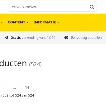
E
CONTENT
INFORMATIE
Gratis
verzending vanaf € 50,-
Eenvoudig bestellen
oducten
(524)
1
...
44
n 552 tot 524 van 524