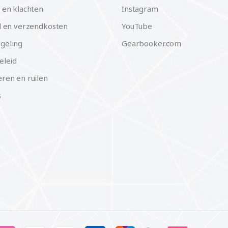
 en klachten
Instagram
d en verzendkosten
YouTube
geling
Gearbooker.com
eleid
ren en ruilen
s